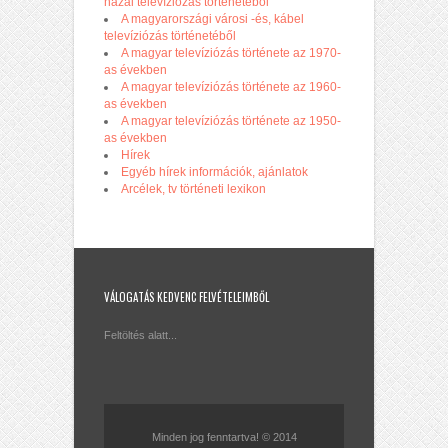
hazai televíziózás történetéből
A magyarországi városi -és, kábel
televíziózás történetéből
A magyar televíziózás története az 1970-
as években
A magyar televíziózás története az 1960-
as években
A magyar televíziózás története az 1950-
as években
Hírek
Egyéb hírek információk, ajánlatok
Arcélek, tv történeti lexikon
VÁLOGATÁS KEDVENC FELVÉTELEIMBŐL
Feltöltés alatt...
Minden jog fenntartva! © 2014